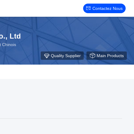
Contactez Nous
., Ltd
t Chinois
Quality Supplier
Main Products