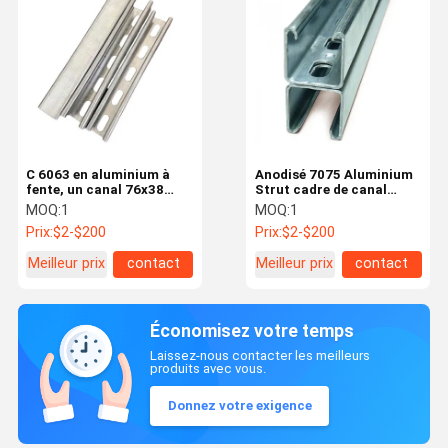
C 6063 en aluminium à
Anodisé 7075 Aluminium
fente, un canal 76x38
Strut cadre de canal
pour la construction
léger personnalisé
MOQ:
1
MOQ:
1
Prix:
$2-$200
Prix:
$2-$200
Meilleur prix
contact
Meilleur prix
contact
Économisez votre temps
Laissez-nous contacter les meilleurs
produits avec vous.
Donnez votre exigence