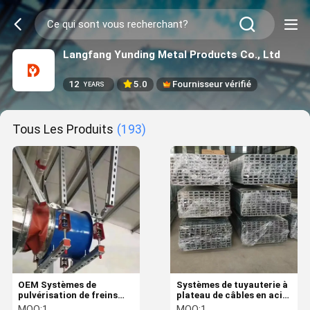
Langfang Yunding Metal Products Co., Ltd
12
5.0
Fournisseur vérifié
YEARS
Tous Les Produits
(193)
OEM Systèmes de
Systèmes de tuyauterie à
pulvérisation de freins
plateau de câbles en acier
sismiques à paroi
inoxydable à freinage
MOQ:
1
MOQ:
1