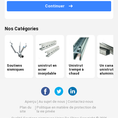
Continuer
système de soutènement sismique
Les dispositifs de protection contre les tremblements de terre
Nos Catégories
accessoires sismiques
Support de picovolte
Soutiens
unistrut en
Unistrut
Un canal à
sismiques
acier
trempé à
unistrut e
inoxydable
chaud
aluminium
Aperçu
Au sujet de nous
Contactez-nous
Plan du
Politique en matière de protection de
site
la vie privée