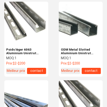
Poids léger 6063
ODM Metal Slotted
Aluminium Unistrut
Aluminium Unistrut
Section de canal en
Channel C Finition
MOQ:
1
MOQ:
1
forme de C Profil 40X40
anodisante en forme
Prix:
$2-$200
Prix:
$2-$200
Meilleur prix
contact
Meilleur prix
contact