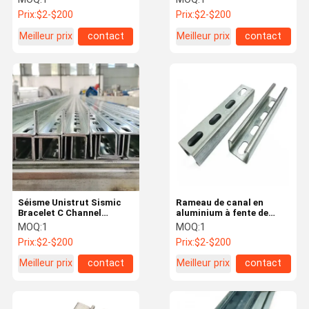
galvanisée rigide 10000
sismique Unistrut
Prix:
$2-$200
Prix:
$2-$200
lbs
Meilleur prix
contact
Meilleur prix
contact
Séisme Unistrut Sismic
Rameau de canal en
Bracelet C Channel
aluminium à fente de
Support de l'échelle pour
traction Unistrut P1008
MOQ:
1
MOQ:
1
le pulvérisateur de feu
résistant à la corrosion
Prix:
$2-$200
Prix:
$2-$200
Meilleur prix
contact
Meilleur prix
contact