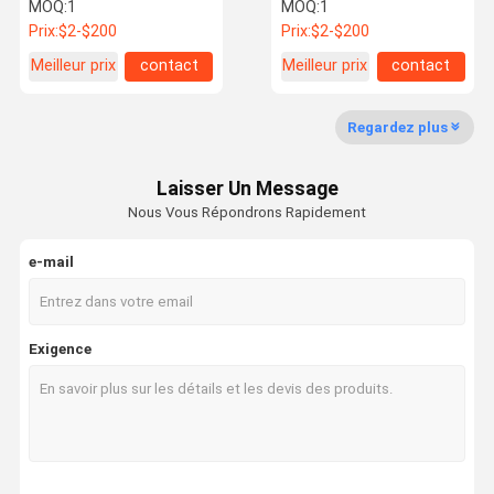
en forme de U
double fente métallique
MOQ:
1
MOQ:
1
ODM haute résistance
Prix:
$2-$200
Prix:
$2-$200
Meilleur prix
contact
Meilleur prix
contact
Visite
Contrôle De
Contact
Nouvelles
D'usine
La Qualité
Regardez plus
Laisser Un Message
Nous Vous Répondrons Rapidement
Tous Les
Demandez
Cas
Un Devis
e-mail
Soutiens sismiques
Exigence
unistrut en acier inoxydable
Unistrut trempé à chaud
Un canal à unistrut en aluminium
Unistrut, soutient sismique