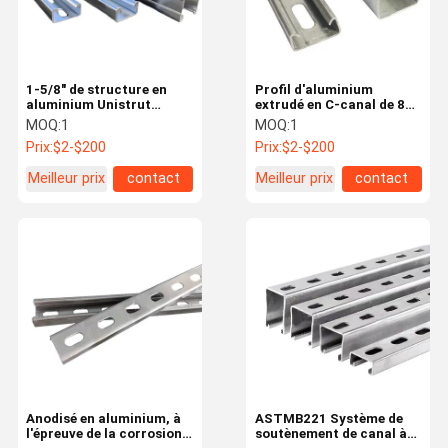
1-5/8" de structure en
Profil d'aluminium
aluminium Unistrut
extrudé en C-canal de 8
Channel P4000AL
mm sur le toit avec fente
MOQ:
1
MOQ:
1
personnalisé
41x41
Prix:
$2-$200
Prix:
$2-$200
Meilleur prix
contact
Meilleur prix
contact
À La Maison
Produits
Vidéos
A Propos De
Nous
Anodisé en aluminium, à
ASTMB221 Système de
l'épreuve de la corrosion
soutènement de canal à