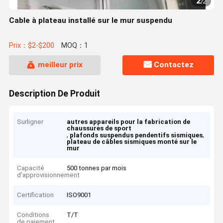
2
/
2
Cable à plateau installé sur le mur suspendu
Prix：$2-$200
MOQ：1
meilleur prix
Contactez
Description De Produit
Surligner
autres appareils pour la fabrication de
chaussures de sport
,
,
plafonds suspendus pendentifs sismiques
plateau de câbles sismiques monté sur le
mur
Capacité
500 tonnes par mois
d'approvisionnement
Certification
ISO9001
Conditions
T/T
de paiement