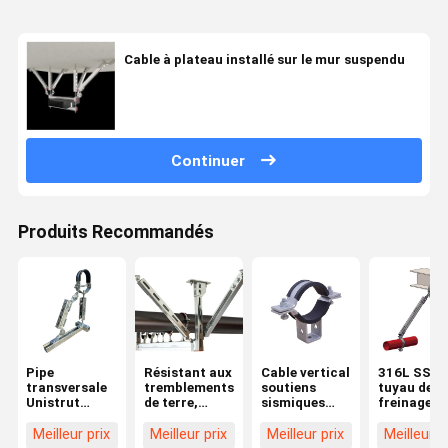
Cable à plateau installé sur le mur suspendu
Continuer
Produits Recommandés
Pipe
Résistant aux
Cable vertical
316L SS
transversale
tremblements
soutiens
tuyau de
Unistrut
de terre,
sismiques
freinage
soutient
support de
supports de
sismique
sismique
freinage
freinage
soutient le
Meilleur prix
Meilleur prix
Meilleur prix
Meilleur p
brasage 316
sismique
AF730 rigide
freinage