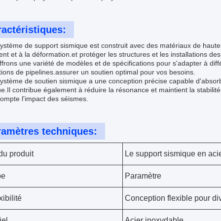
actéristiques:
ystème de support sismique est construit avec des matériaux de haute 
nt et à la déformation.et protéger les structures et les installations de
frons une variété de modèles et de spécifications pour s'adapter à diff
tions de pipelines.assurer un soutien optimal pour vos besoins.
ystème de soutien sismique a une conception précise capable d'absorbe
e.Il contribue également à réduire la résonance et maintient la stabili
compte l'impact des séismes.
ramètres techniques:
u produit
Le support sismique en aci
pe
Paramètre
xibilité
Conception flexible pour di
iel
Acier inoxydable