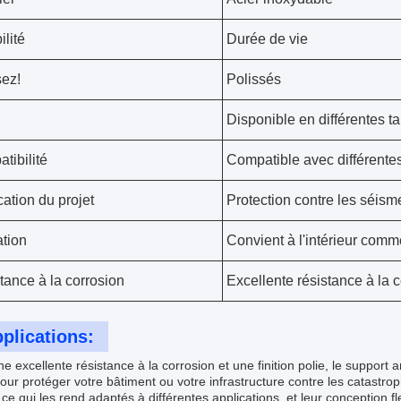
ilité
Durée de vie
sez!
Polissés
Disponible en différentes ta
tibilité
Compatible avec différentes
cation du projet
Protection contre les séism
ation
Convient à l'intérieur comme
tance à la corrosion
Excellente résistance à la 
plications:
e excellente résistance à la corrosion et une finition polie, le support 
pour protéger votre bâtiment ou votre infrastructure contre les catastro
., ce qui les rend adaptés à différentes applications, et leur conception f