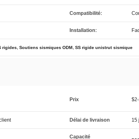
Compatibilité:
Com
Installation:
Fac
,
,
 rigides
Soutiens sismiques ODM
SS rigide unistrut sismique
Prix
$2
lient
Délai de livraison
15 
Capacité