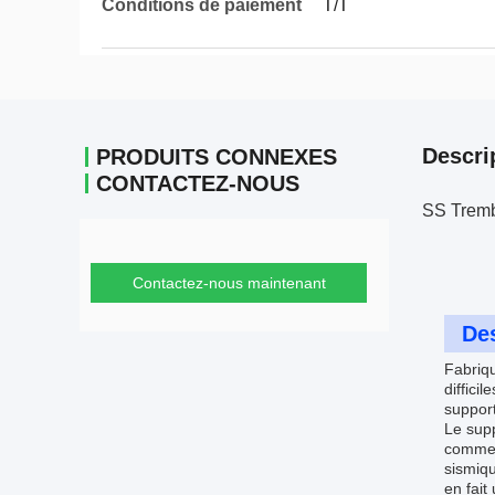
Conditions de paiement
T/T
Descri
PRODUITS CONNEXES
CONTACTEZ-NOUS
SS Trembl
Contactez-nous maintenant
Des
Fabriqu
diffici
support
Le supp
commerc
sismiqu
en fait