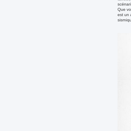
scénari
Que vou
est un 
sismiqu