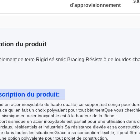
500
d'approvisionnement
ption du produit
ement de terre Rigid séismic Bracing Résiste à de lourdes char
cription du produit:
é en acier inoxydable de haute qualité, ce support est conçu pour dur
les.ce qui en fait un choix polyvalent pour tout bâtimentQue vous cherchi
 sismique en acier inoxydable est à la hauteur de la tâche.
ort sismique en acier inoxydable est parfait pour une utilisation dans
iaux, résidentiels et industriels.Sa résistance élevée et sa constructio
e dans toutes les situationsGrâce à sa conception flexible, il peut être u
 une option polyvalente pour tout projet de construction.