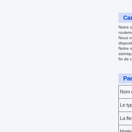
Car
Notre s
rouleme
Nous of
disposi
Notre s
sismiqu
fin de 
Pa
Nom d
Le ty
La fle
Matér