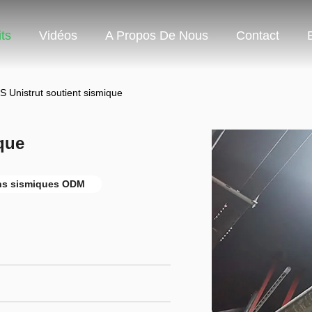
ts
Vidéos
A Propos De Nous
Contact
S Unistrut soutient sismique
que
ns sismiques ODM