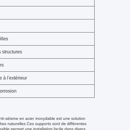
illes
 structures
es
 à l'extérieur
corrosion
anti-séisme en acier inoxydable est une solution
phes naturelles.Ces supports sont de différentes
lexible permet une installation facile dans divers