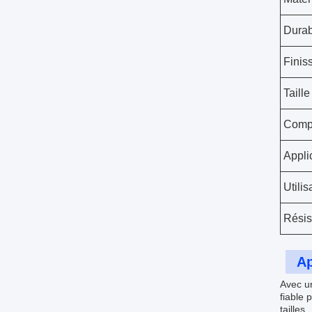
Durab
Finis
Taille
Compa
Appli
Utilis
Résis
Ap
Avec un
fiable 
tailles