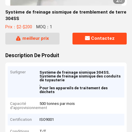
2
/
2
Système de freinage sismique de tremblement de terre
304SS
Prix：$2-$200
MOQ：1
meilleur prix
Contactez
Description De Produit
Surligner
,
Système de freinage sismique 304SS
Système de freinage sismique des conduits
de tuyauterie
,
Pour les appareils de traitement des
déchets
Capacité
500 tonnes par mois
d'approvisionnement
Certification
ISO9001
Conditions
T/T