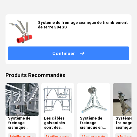
Système de freinage sismique de tremblement
de terre 304SS
Continuer
Produits Recommandés
Système de
Les câbles
Système de
Système d
freinage
galvanisés
freinage
freinage
sismique
sont des
sismique en
sismique d
réglable
supports de
acier
remise à
tuyauterie
galvanisé
niveau