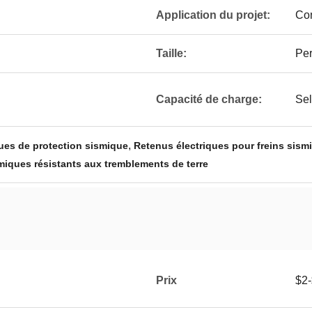
Application du projet:
Con
Taille:
Per
Capacité de charge:
Sel
,
ues de protection sismique
Retenus électriques pour freins sism
miques résistants aux tremblements de terre
Prix
$2