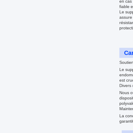
en cas 
fiable 
Le supp
assure 
résista
protect
Car
Soutie
Le supp
endomma
est cru
Divers 
Nous of
disposi
polyval
Mainte
La conc
garanti