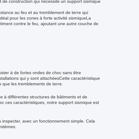
et de construction qui nécessite un support sismique
stance au feu et au tremblement de terre qui
idéal pour les zones à forte activité sismiqueLa
âtiment contre le feu, ajoutant une autre couche de
sister à de fortes ondes de choc sans être
allations qui y sont attachéesCette caractéristique
es que les tremblements de terre.
 à différentes structures de bâtiments et de
vec ces caractéristiques, notre support sismique est
 à inspecter, avec un fonctionnement simple. Cela
systèmes.