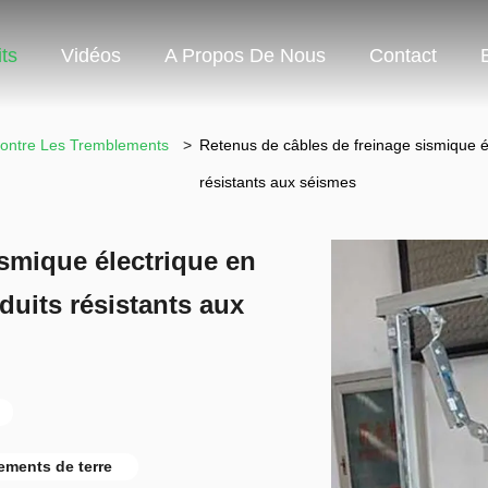
ts
Vidéos
A Propos De Nous
Contact
 Contre Les Tremblements
>
Retenus de câbles de freinage sismique él
résistants aux séismes
smique électrique en
duits résistants aux
ements de terre