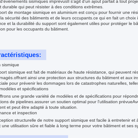
d'événements sismiques imprévusIl s'agit d'un ajout parfait à tout proj
et durable qui peut résister à des conditions extrêmes.
ort de montage sismique en aluminium est conçu pour fournir une rési
la sécurité des bâtiments et de leurs occupants.ce qui en fait un choix 
nce et la durabilité du support sont également utiles pour protéger le b
ion pour les occupants du bâtiment.
actéristiques:
n sismique
ort sismique est fait de matériaux de haute résistance, qui peuvent ré
gés.offrant ainsi une protection aux structures du bâtiment et aux inst
ciale pour prévenir les dommages lors de catastrophes naturelles, tell
modèles et spécifications
frons une grande variété de modèles et de spécifications pour répondre
tions de pipelines.assurer un soutien optimal pour l'utilisation prévueA
ent et peut être adapté à toute situation.
nance et inspection
eption structurelle de notre support sismique est facile à entretenir et
t une utilisation sûre et fiable à long terme pour votre bâtiment et ses 