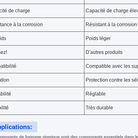
ité de charge
Capacité de charge éle
tance à la corrosion
Résistant à la corrosion
ids
Poids léger
sez!
D'autres produits
tibilité
Compatible avec les su
ation
Protection contre les s
bilité
Réglable
ilité
Très durable
plications:
mposants de freinage sismique sont des composants essentiels dans le