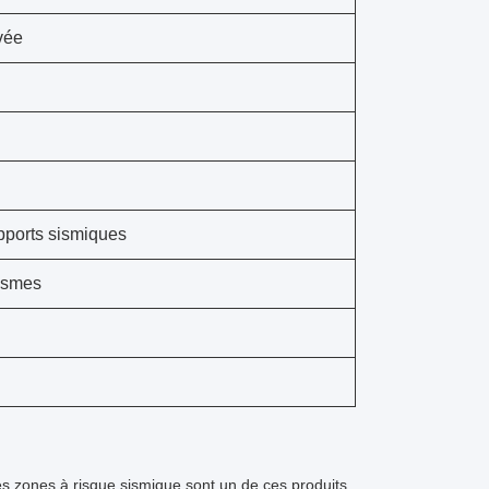
vée
pports sismiques
éismes
s zones à risque sismique.sont un de ces produits