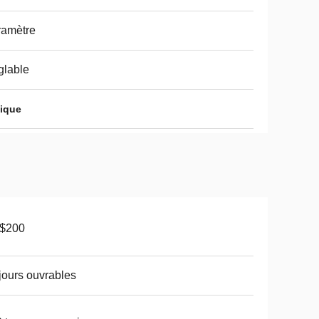
ramètre
glable
ique
-$200
jours ouvrables