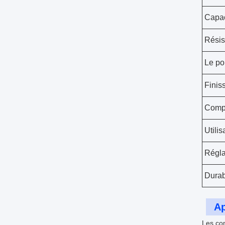
Capac
Résis
Le po
Finis
Compa
Utilis
Régla
Durab
Ap
Les co