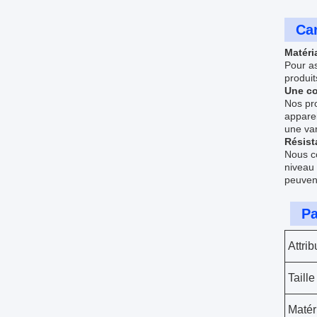
Car
Matéri
Pour as
produit
Une co
Nos pro
apparei
une var
Résist
Nous co
niveau 
peuvent
Pa
Attrib
Taille
Matér