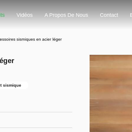
ts
Vidéos
A Propos De Nous
Contact
essoires sismiques en acier léger
léger
t sismique