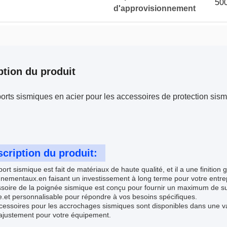
500
d'approvisionnement
ption du produit
rts sismiques en acier pour les accessoires de protection sism
cription du produit:
ort sismique est fait de matériaux de haute qualité, et il a une finiti
nementaux.en faisant un investissement à long terme pour votre entre
ssoire de la poignée sismique est conçu pour fournir un maximum de s
e.et personnalisable pour répondre à vos besoins spécifiques.
essoires pour les accrochages sismiques sont disponibles dans une var
 ajustement pour votre équipement.