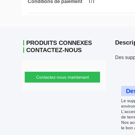
Conditions de paiement
T/T
Descri
PRODUITS CONNEXES
CONTACTEZ-NOUS
Des suppo
Contactez-nous maintenant
Des
Le supp
environ
L'acce
de terr
Nos acc
le bon