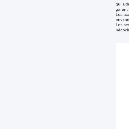
qui aid
garanti
Les acc
environ
Les acc
négocia