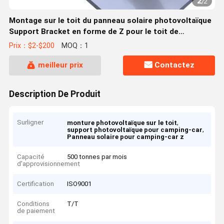
2
/
2
Montage sur le toit du panneau solaire photovoltaïque
Support Bracket en forme de Z pour le toit de
carrelage
Prix：$2-$200
MOQ：1
meilleur prix
Contactez
Description De Produit
Surligner
,
monture photovoltaïque sur le toit
,
support photovoltaïque pour camping-car
Panneau solaire pour camping-car z
Capacité
500 tonnes par mois
d'approvisionnement
Certification
ISO9001
Conditions
T/T
de paiement