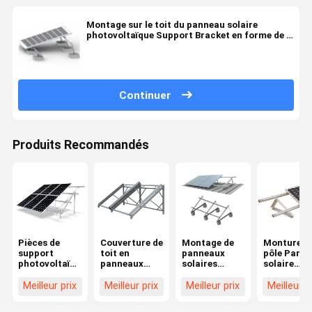
Montage sur le toit du panneau solaire
photovoltaïque Support Bracket en forme de Z
pour le toit de carrelage
Continuer
Produits Recommandés
Pièces de
Couverture de
Montage de
Monture a
support
toit en
panneaux
pôle Pann
photovoltaïque
panneaux
solaires
solaire
en acier
solaires à
support
photovolta
inoxydable
inclinaison Pv
photovoltaïque
Support d
Meilleur prix
Meilleur prix
Meilleur prix
Meilleur p
pour toit en
support
montage T
bardeaux
flexible pour
plat 316S