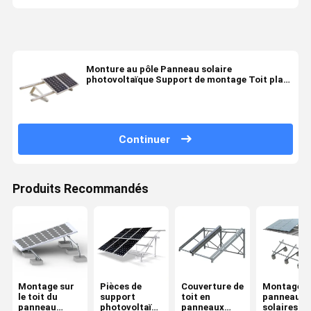
Monture au pôle Panneau solaire
photovoltaïque Support de montage Toit plat
316SS
Continuer
Produits Recommandés
Montage sur
Pièces de
Couverture de
Montage d
le toit du
support
toit en
panneaux
panneau
photovoltaïque
panneaux
solaires