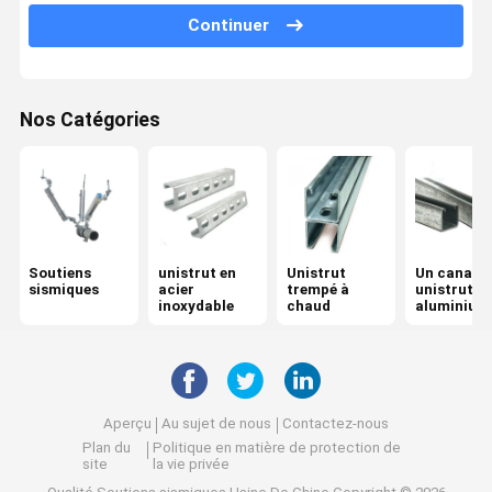
Continuer
système de soutènement sismique
Les dispositifs de protection contre les tremblements de terre
Nos Catégories
accessoires sismiques
Support de picovolte
Soutiens
unistrut en
Unistrut
Un canal à
sismiques
acier
trempé à
unistrut e
inoxydable
chaud
aluminium
Aperçu
Au sujet de nous
Contactez-nous
Plan du
Politique en matière de protection de
site
la vie privée