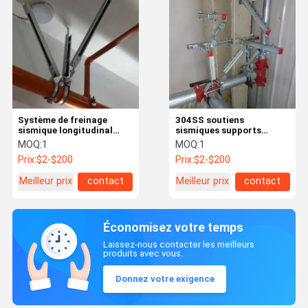
Système de freinage
304SS soutiens
sismique longitudinal
sismiques supports
rigide résistant à la
latéraux
MOQ:
1
MOQ:
1
rouille contre
Prix:
$2-$200
Prix:
$2-$200
tremblement de terre
pour équipements
Meilleur prix
contact
Meilleur prix
contact
électriques
Économisez votre temps
Laissez-nous contacter les meilleurs
produits avec vous.
Donnez votre exigence