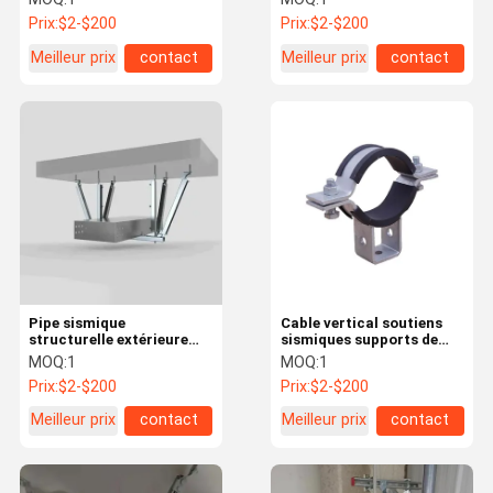
pour les conduits
Prix:
$2-$200
Prix:
$2-$200
suspendus
Meilleur prix
contact
Meilleur prix
contact
Pipe sismique
Cable vertical soutiens
structurelle extérieure
sismiques supports de
intérieure soutient le
freinage AF730 rigide
MOQ:
1
MOQ:
1
câble d'avion
lourd
Prix:
$2-$200
Prix:
$2-$200
Meilleur prix
contact
Meilleur prix
contact