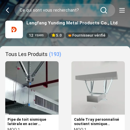
Langfang Yunding Metal Products Co., Ltd
12
5.0
Fournisseur vérifié
YEARS
Tous Les Produits
(193)
Pipe de toit sismique
Cable Tray personnalisé
latérale en acier
soutient sismique
galvanisé
suspendre des tuyaux
MOQ:
1
MOQ:
1