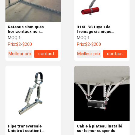
Retenus sismiques
316L SS tuyau de
horizontaux non
freinage sismique
structurels pour les
soutient le freinage
MOQ:
1
MOQ:
1
luminaires à plateau de
longitudinal poli
Prix:
$2-$200
Prix:
$2-$200
câbles
Meilleur prix
contact
Meilleur prix
contact
À La Maison
Produits
Vidéos
A Propos De
Nous
Pipe transversale
Cable à plateau installé
Unistrut soutient
sur le mur suspendu