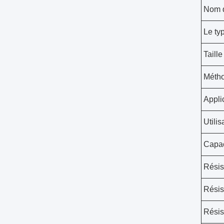
Nom d
Le ty
Taille
Métho
Appli
Utilis
Capac
Résis
Résis
Résis