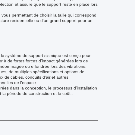
ection et assure que le support reste en place lors
vous permettant de choisir la taille qui correspond
ture résidentielle ou d'un grand support pour un
, le système de support sismique est conçu pour
er à de fortes forces d'impact générées lors de
 endommagée ou effondrée lors des vibrations.
es, de multiples spécifications et options de
ux de câbles, conduits d'air,et autres
nelles de l'espace.
grées dans la conception, le processus d'installation
la période de construction et le coût..