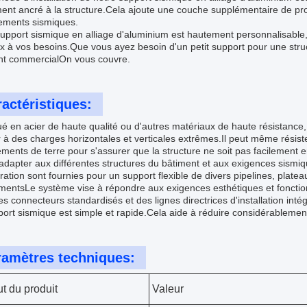
ent ancré à la structure.Cela ajoute une couche supplémentaire de prot
ements sismiques.
upport sismique en alliage d'aluminium est hautement personnalisable, 
x à vos besoins.Que vous ayez besoin d'un petit support pour une struc
nt commercialOn vous couvre.
actéristiques:
é en acier de haute qualité ou d'autres matériaux de haute résistance
r à des charges horizontales et verticales extrêmes.Il peut même résist
ments de terre pour s'assurer que la structure ne soit pas facilement
adapter aux différentes structures du bâtiment et aux exigences sismiqu
ration sont fournies pour un support flexible de divers pipelines, platea
entsLe système vise à répondre aux exigences esthétiques et fonction
s connecteurs standardisés et des lignes directrices d'installation inté
ort sismique est simple et rapide.Cela aide à réduire considérablement 
ramètres techniques:
ut du produit
Valeur