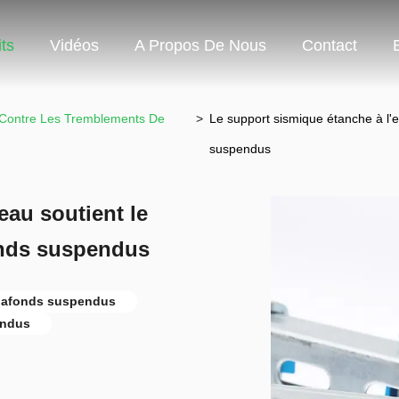
ts
Vidéos
A Propos De Nous
Contact
n Contre Les Tremblements De
>
Le support sismique étanche à l'e
suspendus
eau soutient le
onds suspendus
lafonds suspendus
endus