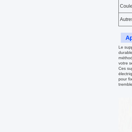
Coule
Autre
Ap
Le supp
durable
méthode
votre s
Ces sup
électri
pour f
tremble