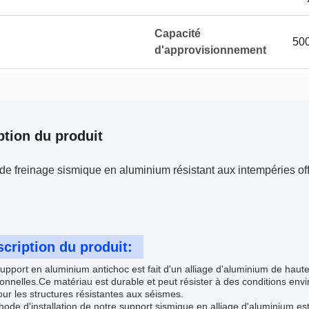
Capacité
500
d'approvisionnement
ption du produit
de freinage sismique en aluminium résistant aux intempéries of
cription du produit:
upport en aluminium antichoc est fait d'un alliage d'aluminium de haute 
onnelles.Ce matériau est durable et peut résister à des conditions enviro
our les structures résistantes aux séismes.
ode d'installation de notre support sismique en alliage d'aluminium est