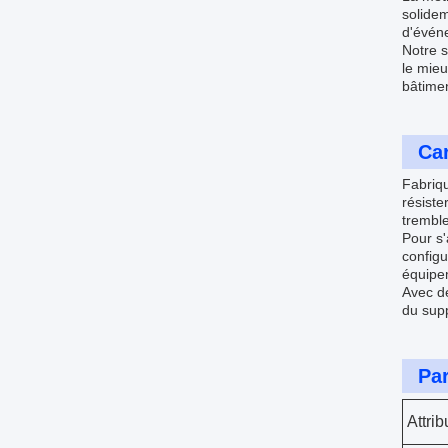
solidem
d'évén
Notre s
le mieu
bâtime
Car
Fabriqu
résiste
tremble
Pour s'
configu
équipem
Avec de
du supp
Pa
Attrib