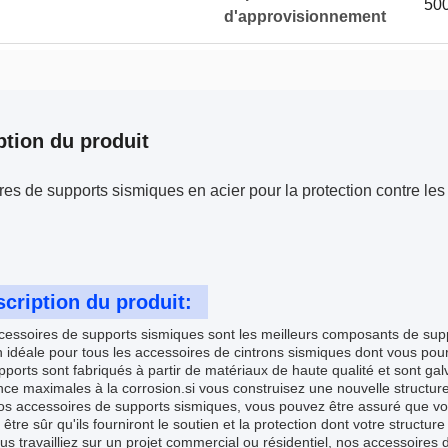
500
d'approvisionnement
ption du produit
es de supports sismiques en acier pour la protection contre le
cription du produit:
essoires de supports sismiques sont les meilleurs composants de suppor
n idéale pour tous les accessoires de cintrons sismiques dont vous pour
ports sont fabriqués à partir de matériaux de haute qualité et sont gal
nce maximales à la corrosion.si vous construisez une nouvelle structu
s accessoires de supports sismiques, vous pouvez être assuré que vot
être sûr qu'ils fourniront le soutien et la protection dont votre structure
s travailliez sur un projet commercial ou résidentiel, nos accessoires 