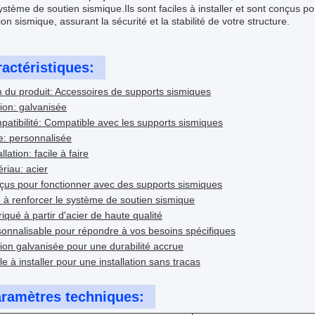
ystème de soutien sismique.Ils sont faciles à installer et sont conçus p
ion sismique, assurant la sécurité et la stabilité de votre structure.
actéristiques:
du produit: Accessoires de supports sismiques
tion: galvanisée
atibilité: Compatible avec les supports sismiques
le: personnalisée
allation: facile à faire
riau: acier
us pour fonctionner avec des supports sismiques
 à renforcer le système de soutien sismique
iqué à partir d'acier de haute qualité
onnalisable pour répondre à vos besoins spécifiques
tion galvanisée pour une durabilité accrue
le à installer pour une installation sans tracas
ramètres techniques: