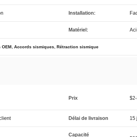
on
Installation:
Fac
Matériel:
Aci
,
,
s OEM
Accords sismiques
Rétraction sismique
Prix
$2
lient
Délai de livraison
15 
Capacité