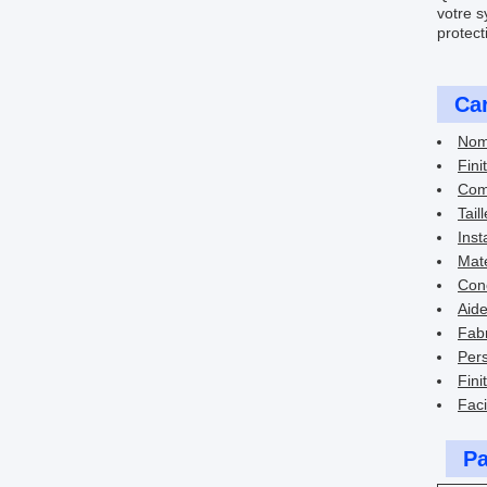
votre s
protect
Car
Nom 
Fini
Comp
Tail
Inst
Maté
Conç
Aide
Fabr
Pers
Fini
Faci
Pa