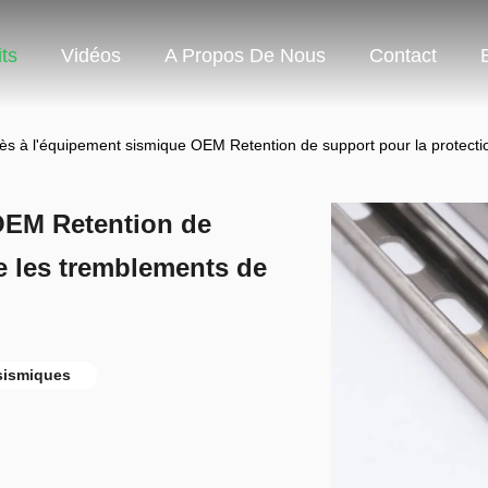
ts
Vidéos
A Propos De Nous
Contact
ès à l'équipement sismique OEM Retention de support pour la protectio
OEM Retention de
e les tremblements de
sismiques