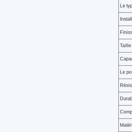
Le ty
Instal
Finis
Taille
Capac
Le po
Résis
Durab
Compa
Matér