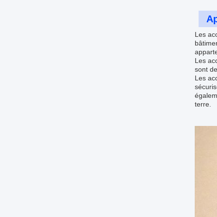
Ap
Les acc
bâtimen
apparte
Les acc
sont de
Les ac
sécuris
égaleme
terre.