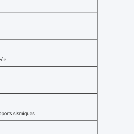
vée
pports sismiques