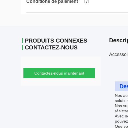
Conditions de paiement
T/T
Descri
PRODUITS CONNEXES
CONTACTEZ-NOUS
Accessoir
Contactez-nous maintenant
Des
Nos acc
solutio
Nos sup
résista
Avec no
pouvez 
Que vou